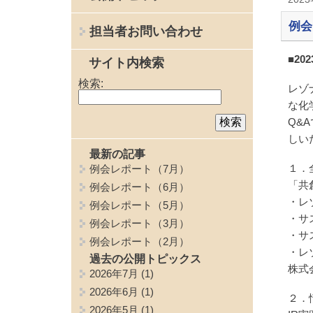
例会
担当者お問い合わせ
■20
サイト内検索
検索:
レゾ
な化
Q&
しい
最新の記事
１．
例会レポート（7月）
「共
例会レポート（6月）
・レ
例会レポート（5月）
・サ
例会レポート（3月）
・サ
例会レポート（2月）
・レ
過去の公開トピックス
株式
2026年7月
(1)
2026年6月
(1)
２．
2026年5月
(1)