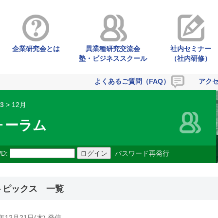
企業研究会とは
異業種研究交流会
社内セミナー
塾・ビジネススクール
（社内研修）
よくあるご質問（FAQ）
アク
3
> 12月
ォーラム
D:
パスワード再発行
トピックス 一覧
3年12月21日(木) 発信