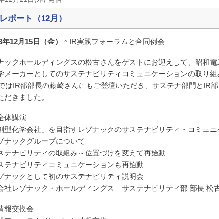
レポート（12月）
23年12月15日（金）
＊IR実践フォーラムと合同例会
ナックホールディングスの松古さんをゲストにお迎えして、昭和電
学メーカーとしてのサステナビリティコミュニケーションの取り組
AではIR部部長の藤崎さんにもご登壇いただき、サステナ部門とIR
ただきました。
全体講演
創型化学会社」を目指すレゾナックのサステナビリティ・コミュニ
ゾナックグループについて
ステナビリティの取組み～位置づけを変えて再始動
ステナビリティコミュニケーションも再始動
ゾナックとして初のサステナビリティ説明会
会社レゾナック・ホールディングス サステナビリティ部 部長 松
情報交換会