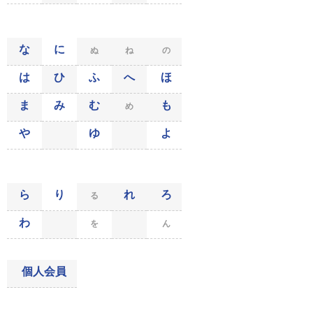
な
に
ぬ
ね
の
は
ひ
ふ
へ
ほ
ま
み
む
も
め
や
ゆ
よ
ら
り
れ
ろ
る
わ
を
ん
個人会員