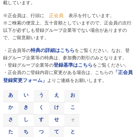
載しています。
※正会員は、行頭に
正会員
表示を付しています。
※ご検索の便宜上、五十音順としていますので、正会員の次行
以下が必ずしも登録グループ企業等でない場合がありますの
で、ご留意願います。
・正会員等の
特典の詳細はこちら
をご覧ください。なお、登
録グループ企業等の特典は、参加費の割引のみとなります。
・登録グループ企業等の
登録基準はこちら
をご覧ください。
・正会員のご登録内容に変更がある場合は、こちらの
「正会員
登録変更フォーム」
よりご連絡をお願いします。
あ
い
う
え
お
か
き
く
け
こ
さ
し
す
せ
そ
た
ち
つ
て
と