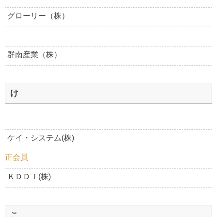
グローリー（株）
群南産業（株）
け
ケイ・システム(株)
正会員
ＫＤＤＩ(株)
こ