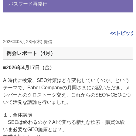
パスワード再発行
<<トピック
2026年05月28日(木) 発信
例会レポート（4月）
■2026年4月17日（金）
AI時代に検索、SEO対策はどう変化していくのか、という
テーマで、Faber Companyの月岡さまにお話いただき、メ
ンバーとのクロストーク交え、これからのSEOやGEOにつ
いて活発な議論を行いました。
１．全体講演
「SEOは終わるのか？AIで変わる新たな検索・購買体験
いま必要なGEO施策とは？」