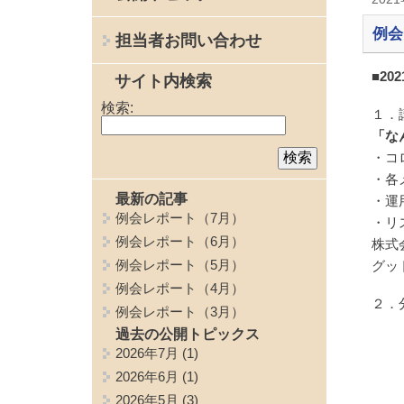
例会
担当者お問い合わせ
■20
サイト内検索
検索:
１．
「な
・コ
・各
最新の記事
・運
例会レポート（7月）
・リ
例会レポート（6月）
株式
例会レポート（5月）
グッ
例会レポート（4月）
２．
例会レポート（3月）
過去の公開トピックス
2026年7月
(1)
2026年6月
(1)
2026年5月
(3)