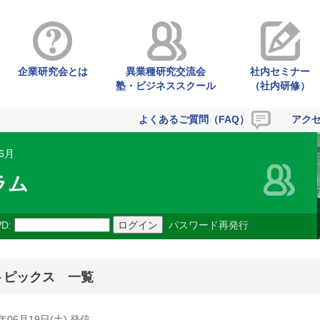
企業研究会とは
異業種研究交流会
社内セミナー
塾・ビジネススクール
（社内研修）
よくあるご質問（FAQ）
アク
 6月
ラム
D:
パスワード再発行
トピックス 一覧
1年06月19日(土) 発信