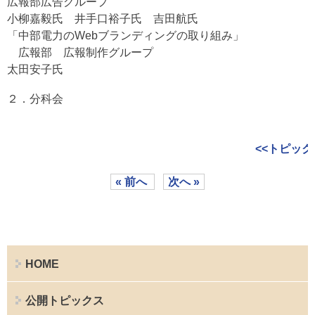
広報部広告グループ
小柳嘉毅氏 井手口裕子氏 吉田航氏
「中部電力のWebブランディングの取り組み」
広報部 広報制作グループ
太田安子氏
２．分科会
<<トピック
« 前へ
次へ »
HOME
公開トピックス