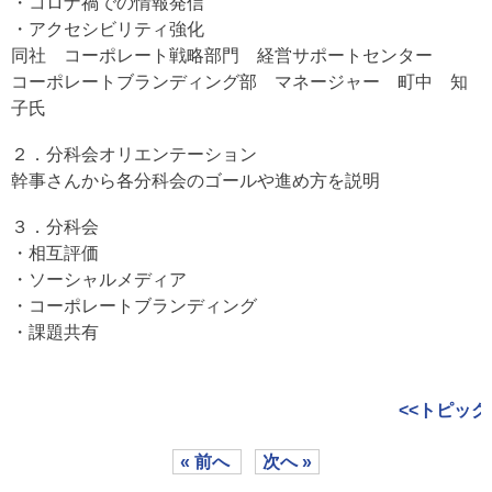
・コロナ禍での情報発信
・アクセシビリティ強化
同社 コーポレート戦略部門 経営サポートセンター
コーポレートブランディング部 マネージャー 町中 知
子氏
２．分科会オリエンテーション
幹事さんから各分科会のゴールや進め方を説明
３．分科会
・相互評価
・ソーシャルメディア
・コーポレートブランディング
・課題共有
<<トピック
« 前へ
次へ »