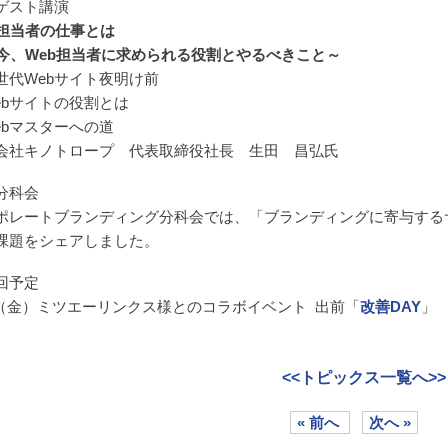
ゲスト講演
b担当者の仕事とは
、Web担当者に求められる役割とやるべきこと～
世代Webサイト夜明け前
ebサイトの役割とは
ebマスターへの道
会社キノトロープ 代表取締役社長 生田 昌弘氏
分科会
ポレートブランディング分科会では、「ブランディングに寄与する
課題をシェアしました。
回予定
21（金）ミツエーリンクス様とのコラボイベント 出前「
改善DAY
」
<<トピックス一覧へ>>
« 前へ
次へ »