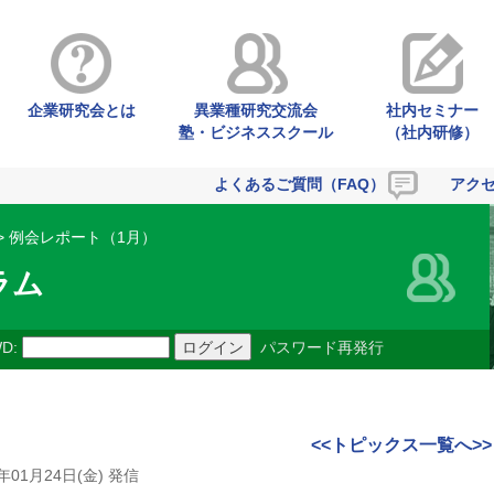
企業研究会とは
異業種研究交流会
社内セミナー
塾・ビジネススクール
（社内研修）
よくあるご質問（FAQ）
アク
> 例会レポート（1月）
ラム
D:
パスワード再発行
<<トピックス一覧へ>>
0年01月24日(金) 発信