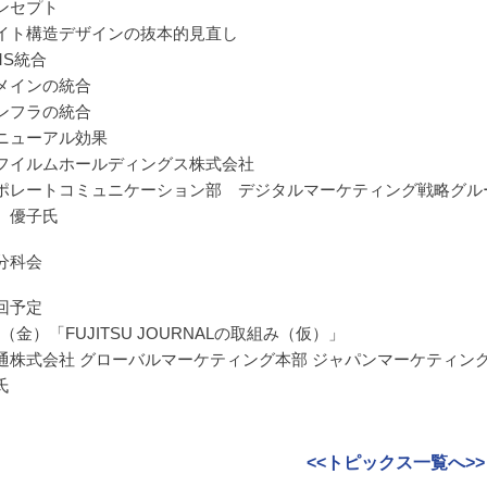
ンセプト
イト構造デザインの抜本的見直し
MS統合
メインの統合
ンフラの統合
ニューアル効果
フイルムホールディングス株式会社
ポレートコミュニケーション部 デジタルマーケティング戦略グル
 優子氏
分科会
回予定
23（金）「FUJITSU JOURNALの取組み（仮）」
通株式会社 グローバルマーケティング本部 ジャパンマーケティング
氏
<<トピックス一覧へ>>