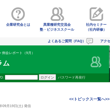
企業研究会とは
異業種研究交流会
社内セミナー
塾・ビジネススクール
（社内研修）
よくあるご質問（FAQ）
アク
> 例会レポート（9月）
ラム
D:
パスワード再発行
<<トピックス一覧へ>>
0年09月19日(土) 発信