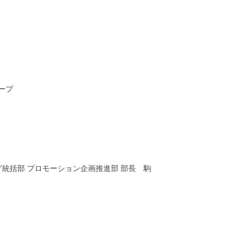
ープ
統括部 プロモーション企画推進部 部長 駒