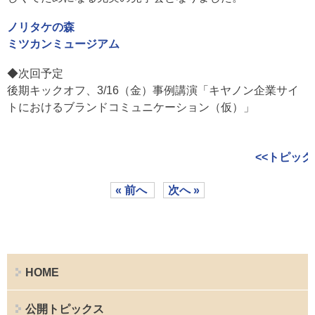
ノリタケの森
ミツカンミュージアム
◆次回予定
後期キックオフ、3/16（金）事例講演「キヤノン企業サイ
トにおけるブランドコミュニケーション（仮）」
<<トピック
« 前へ
次へ »
HOME
公開トピックス