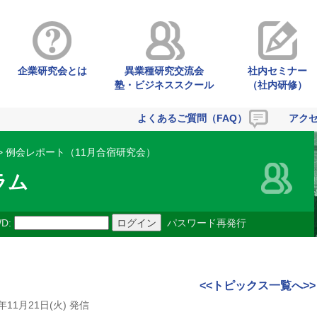
企業研究会とは
異業種研究交流会
社内セミナー
塾・ビジネススクール
（社内研修）
よくあるご質問（FAQ）
アク
> 例会レポート（11月合宿研究会）
ラム
D:
パスワード再発行
<<トピックス一覧へ>>
7年11月21日(火) 発信