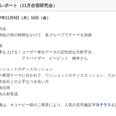
レポート（11月合宿研究会）
17年11月9日（木）10日（金）
科会
例会の倍の時間をかけて、各グループでテーマを深堀
演
果を上げる！ユーザー単位データの定性的な分析手法」
アドバイザー ビービット 橋本さん
ンショットのディスカッション
の希望テーマに分かれて、ワンショットのディスカッション。グル
作会社との上手なつき合い方
画活用
eb人材育成
後は、キユーピー様のご厚意により、人気の見学施設
マヨテラス
を