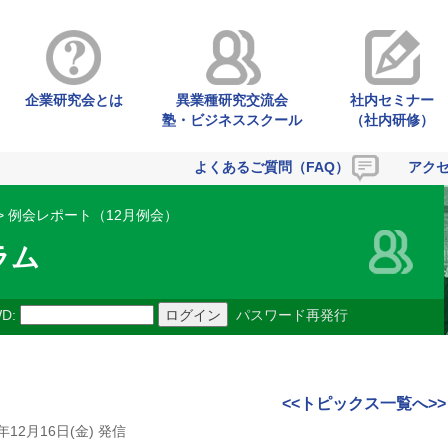
企業研究会とは
異業種研究交流会
社内セミナー
塾・ビジネススクール
（社内研修）
よくあるご質問（FAQ）
アク
> 例会レポート（12月例会）
ラム
D:
パスワード再発行
<<トピックス一覧へ>>
6年12月16日(金) 発信