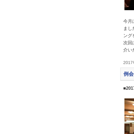
今月
まし
ング
次回
介い
201
例会
■20