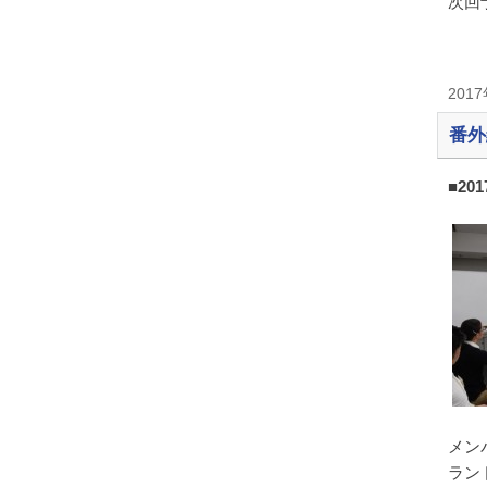
次回
201
番外
■20
メン
ラン