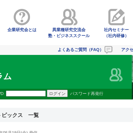
企業研究会とは
異業種研究交流会
社内セミナー
塾・ビジネススクール
（社内研修）
よくあるご質問（FAQ）
アク
ラム
D:
パスワード再発行
トピックス 一覧
7年05月19日(金) 発信