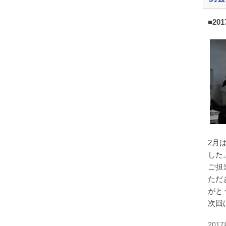
■20
2月
した
ご担
ただ
がと
次回
201