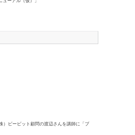
リニューアル（仮）」
株）ビービット顧問の渡辺さんを講師に「ブ