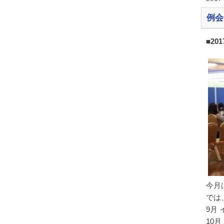
例会
■20
今月
では
9月
10