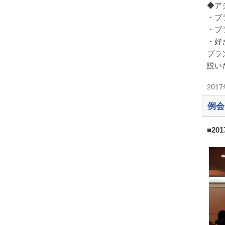
◆ア
・ブ
・ブ
・好
ブラ
説い
201
例会
■20