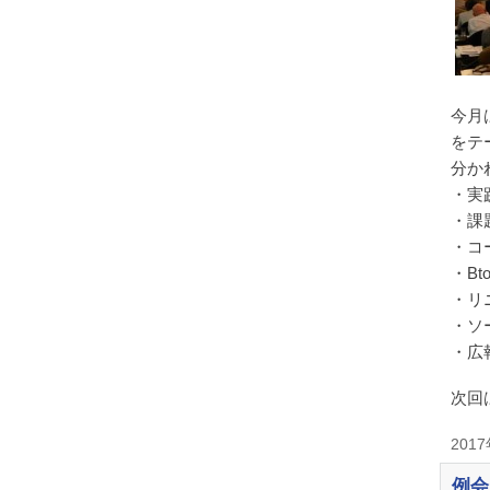
今月
をテ
分か
・実
・課
・コ
・Bt
・リ
・ソ
・広
次回
201
例会