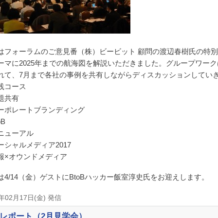
はフォーラムのご意見番（株）ビービット 顧問の渡辺春樹氏の特別
ーマに2025年までの航海図を解説いただきました。グループワー
れて、7月まで各社の事例を共有しながらディスカッションしてい
践コース
題共有
ーポレートブランディング
oB
ニューアル
ーシャルメディア2017
報×オウンドメディア
は4/14（金）ゲストにBtoBハッカー飯室淳史氏をお迎えします。
7年02月17日(金) 発信
レポート（2月見学会）