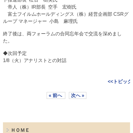
帝人（株）IR部長 空手 宏樹氏
富士フイルムホールディングス（株）経営企画部 CSRグ
ループ マネージャー 小島 麻理氏
終了後は、両フォーラムの合同忘年会で交流を深めまし
た。
◆次回予定
1/8（火）アナリストとの対話
<<トピック
« 前へ
次へ »
ＨＯＭＥ