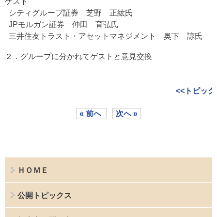
ゲスト
シティグループ証券 芝野 正紘氏
JPモルガン証券 仲田 育弘氏
三井住友トラスト・アセットマネジメント 奥下 諒氏
２．グループに分かれてゲストと意見交換
<<トピック
« 前へ
次へ »
ＨＯＭＥ
公開トピックス