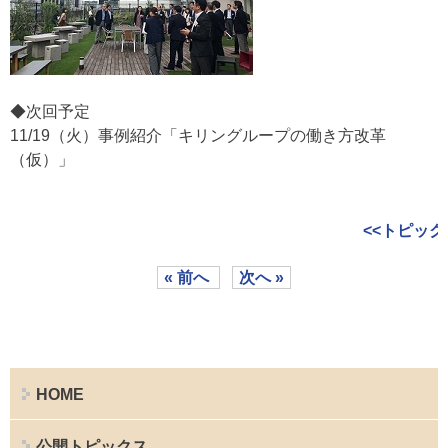
◆次回予定
11/19（火）事例紹介「キリングループの働き方改革
（仮）」
<<トピック
« 前へ
次へ »
HOME
公開トピックス