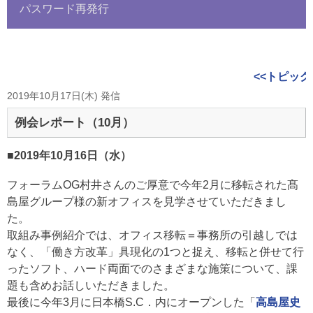
パスワード再発行
<<トピック
2019年10月17日(木) 発信
例会レポート（10月）
■2019年10月16日（水）
フォーラムOG村井さんのご厚意で今年2月に移転された髙
島屋グループ様の新オフィスを見学させていただきまし
た。
取組み事例紹介では、オフィス移転＝事務所の引越しでは
なく、「働き方改革」具現化の1つと捉え、移転と併せて行
ったソフト、ハード両面でのさまざまな施策について、課
題も含めお話しいただきました。
最後に今年3月に日本橋S.C．内にオープンした「
高島屋史