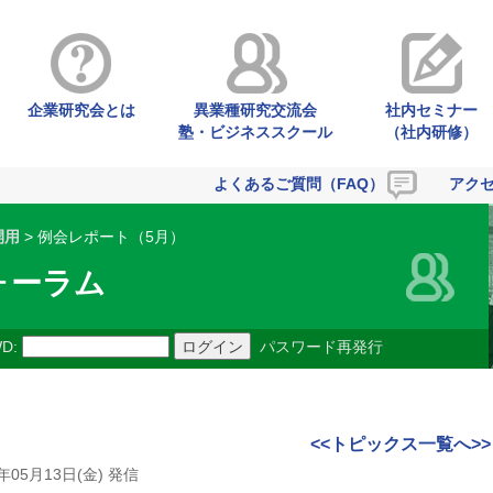
企業研究会とは
異業種研究交流会
社内セミナー
塾・ビジネススクール
（社内研修）
よくあるご質問（FAQ）
アク
開用
> 例会レポート（5月）
ォーラム
D:
パスワード再発行
<<トピックス一覧へ>>
2年05月13日(金) 発信