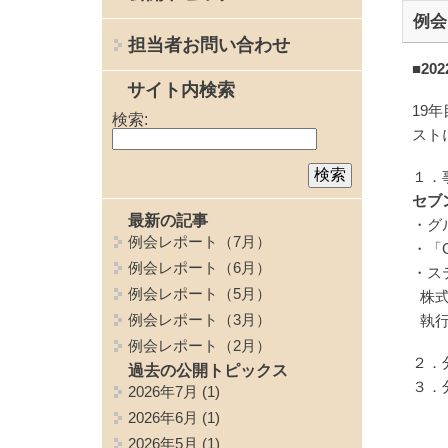
例会
担当者お問い合わせ
■20
サイト内検索
19
検索:
スト
１．
セブ
最新の記事
・グ
例会レポート（7月）
・「G
例会レポート（6月）
・ス
例会レポート（5月）
株
例会レポート（3月）
執行
例会レポート（2月）
２．
過去の公開トピックス
３．
2026年7月
(1)
2026年6月
(1)
2026年5月
(1)