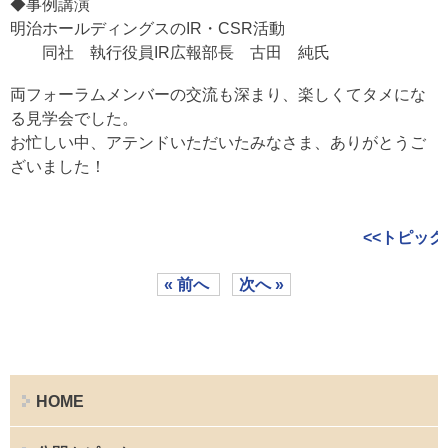
◆事例講演
明治ホールディングスのIR・CSR活動
同社 執行役員IR広報部長 古田 純氏
両フォーラムメンバーの交流も深まり、楽しくてタメにな
る見学会でした。
お忙しい中、アテンドいただいたみなさま、ありがとうご
ざいました！
<<トピック
« 前へ
次へ »
HOME