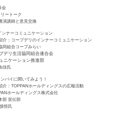
科会
フリートーク
講演講師と意見交換
インナーコミュニケーション
紹介：コープデリのインナーコミュニケーション
協同組合コープみらい
プデリ生活協同組合連合会
ュニケーション推進部
由佳氏
センパイに聞いてみよう！
紹介：TOPPANホールディングスの広報活動
PPANホールディングス株式会社
本部 宣伝部
 慎悟氏