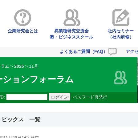
企業研究会とは
異業種研究交流会
社内セミナー
塾・ビジネススクール
（社内研修）
よくあるご質問（FAQ）
アク
ーラム
>
2025
> 11月
ーションフォーラム
D:
パスワード再発行
トピックス 一覧
5年11月26日(水) 発信