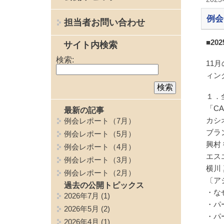
例会
担当者お問い合わせ
■20
サイト内検索
検索:
11
ィン
１．
「C
最新の記事
カシ
例会レポート（7月）
ブラ
例会レポート（5月）
興村
例会レポート（4月）
エス
例会レポート（3月）
横川
例会レポート（2月）
〔ア
過去の公開トピックス
・な
2026年7月
(1)
・パ
2026年5月
(2)
・パ
2026年4月
(1)