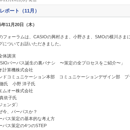
レポート（11月）
25年11月20日（木）
月のフォーラムは、CASIOの興村さま、小野さま、SMOの横川さま
グについてお話いただきました。
全体講演
ASIOパーパス誕生の裏バナシ 〜策定の全プロセスをご紹介〜」
オ計算機株式会社
ンドコミュニケーション本部 コミュニケーションデザイン部 プ
 徹氏 小野 洋子氏
エムオー株式会社
 真依子氏
ジェンダ〕
ぜ今、パーパスか？
ーパス策定の基本的な考え方
ーパス策定の4つのSTEP