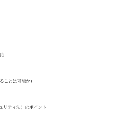
対応
することは可能か）
キュリティ法）のポイント