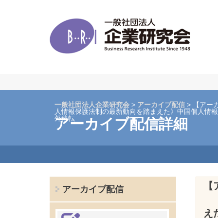
一般社団法人企業研究会
>
アーカイブ配信
> 【アー
人情報保護法制の最新動向を踏まえた》中国個人情報
外移転
アーカイブ配信詳細
【
アーカイブ配信
え