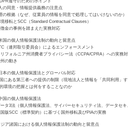
 GDPR遵守のためのポイント
人の同意・情報提供義務の注意点
理の根拠（なぜ、従業員の情報を同意で処理してはいけないのか）
越境移転とSCC（Standard Contractual Clauses）
) 課徴金の事例を踏まえた実務対応
米国の個人情報保護法制の動向と留意点
) FTC（連邦取引委員会）によるエンフォースメント
) カリフォルニア州消費者プライバシー法（CCPA/CPRA）への実務
 各州の動き
日本の個人情報保護法とグローバル対応
)外国にある第三者への提供の制限（現地法人と情報を「共同利用」
)外的環境の把握とは何をすることなのか
中国の個人情報保護法
) データ3法（個人情報保護法、サイバーセキュリティ法、データセ
) 中国版SCC（標準契約）に基づく国外移転及びPIAの実務
 アジア諸国における個人情報保護法制の動向と留意点