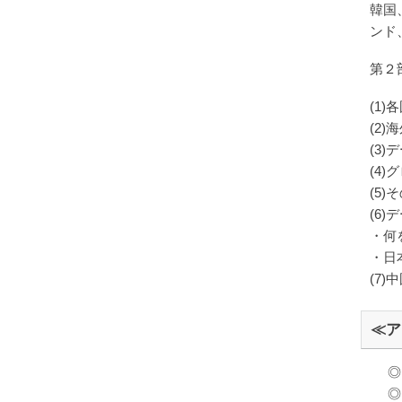
韓国
ンド
第２
(1
(2
(3)
(4
(5
(6)
・何を
・日
(7
≪ア
◎
◎