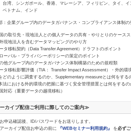
、台湾、シンガポール、香港、マレーシア、フィリピン、タイ、イ
、ベトナム、インド
部：企業グループ内のデータガバナンス・コンプライアンス体制の
)各国の取引先・現地法人との個人データの共有・やりとりのケース
)海外現地法人を含むデータマッピングのやり方
データ移転契約（Data Transfer Agreement）ドラフトのポイント
)グローバル・プライバシーポリシーの策定のポイント
)その他グループ内のデータガバナンス体制構築のための規程類
データ移転影響評価（TIA： Transfer Impact Assessment）・
どのように調査するのか、Supplementary measureとは何をす
本法における外的環境の把握に基づく安全管理措置とは何をするの
)中国対応（重要データの越境移転）
ーカイブ配信ご利用に際してのご案内≫
お申込確認後、ID/パスワードをお送りします。
アーカイブ配信お申込の前に
『WEBセミナー利用規約』
を
必ずご