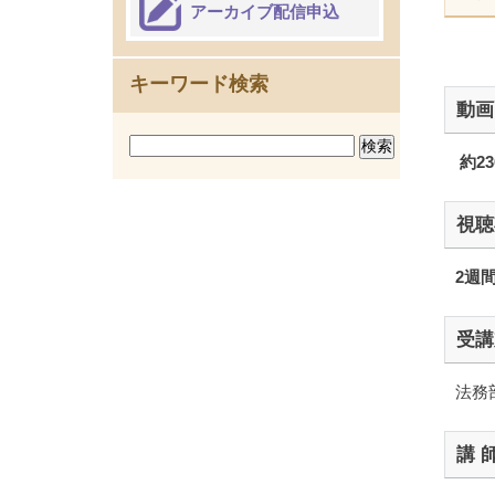
アーカイブ配信申込
キーワード検索
動画
約23
視聴
2週
受講
法務
講 