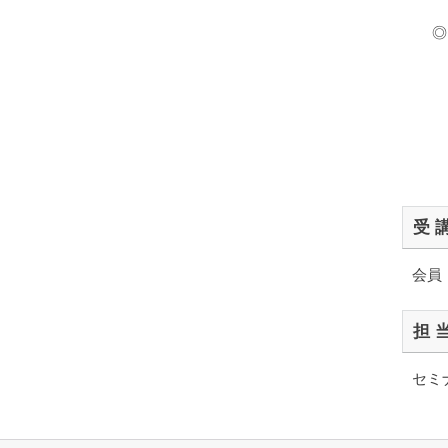
◎
受 
会員 
担 
セミナ