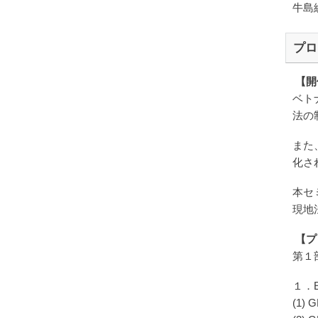
牛島
プロ
【開
ベト
法の
また
化さ
本セ
現地
【プ
第１
１．
(1)