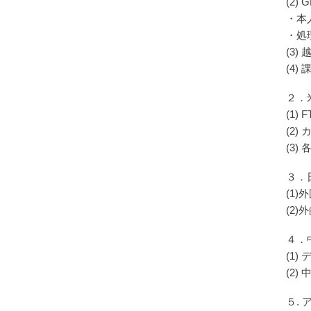
(2)
・本
・処
(3) 
(4
２．
(1
(2
(3)
３．
(1
(2
４．
(1
(2
５.