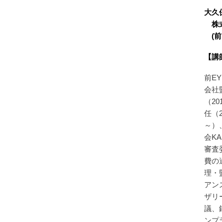
大久
株
(前
【講
前E
会社
（2
任（2
～）
会KA
審査
費の
理・
アン
ザリ
議、
ンプ