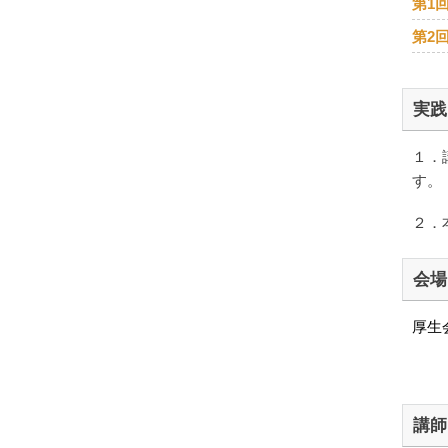
第1
第2
実践
１．
す。
２．
会場
厚生
講