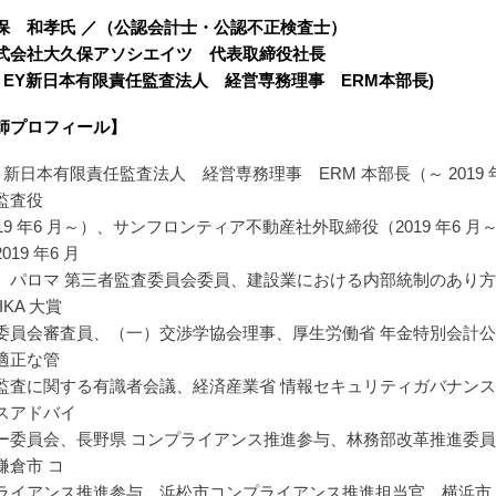
保 和孝氏 ／（公認会計士・公認不正検査士）
式会社大久保アソシエイツ 代表取締役社長
EY新日本有限責任監査法人 経営専務理事 ERM本部長)
師プロフィール】
Y 新日本有限責任監査法人 経営専務理事 ERM 本部長（～ 201
監査役
019 年6 月～）、サンフロンティア不動産社外取締役（2019 年
019 年6 月
、パロマ 第三者監査委員会委員、建設業における内部統制のあり
IKA 大賞
委員会審査員、（一）交渉学協会理事、厚生労働省 年金特別会計公
適正な管
監査に関する有識者会議、経済産業省 情報セキュリティガバナンス
スアドバイ
ー委員会、長野県 コンプライアンス推進参与、林務部改革推進委
鎌倉市 コ
ライアンス推進参与、浜松市コンプライアンス推進担当官、横浜市