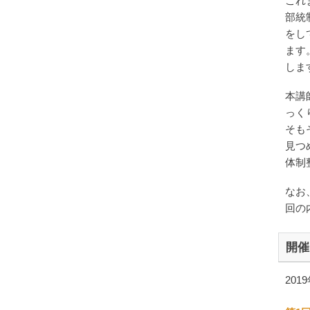
これ
部統
をし
ます
しま
本講
っく
そも
見つ
体制
なお
回の
開催
201