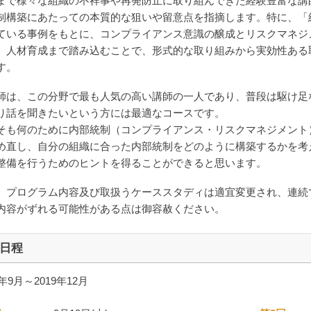
まで様々な組織の不祥事や再発防止に取り組んできた経験豊富な講
制構築にあたっての本質的な狙いや留意点を指摘します。特に、「
ている事例をもとに、コンプライアンス意識の醸成とリスクマネジ
。人材育成まで踏み込むことで、形式的な取り組みから実効性ある
す。
師は、この分野で最も人気の高い講師の一人であり、普段は駆け足
り話を聞きたいという方には最適なコースです。
そも何のために内部統制（コンプライアンス・リスクマネジメント
め直し、自分の組織に合った内部統制をどのように構築するかを考
整備を行うためのヒントを得ることができると思います。
、プログラム内容及び取扱うケーススタディは適宜変更され、連続
内容がずれる可能性がある点は御容赦ください。
日程
9年9月～2019年12月