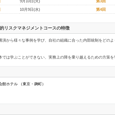
回
9月10日(火)
第3回
回
10月9日(水)
第4回
的リスクマネジメントコースの特徴
講演から様々な事例を学び、自社の組織に合った内部統制をどのよ
本では学ぶことができない、実務上の障を乗り越えるための方策を
会館ホテル （東京・麹町）
師