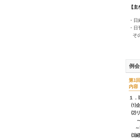
【主
・日
・日
その
例会
第1回
内容
１．
⑴企
⑵リ
～組
～唯
⑶経