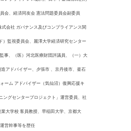
員会、経済同友会 憲法問題委員会副委員
株式会社 ガバナンス及びコンプライアンス関
－ド）監視委員会、麗澤大学経済研究センター
庵・監事、（医）河北医療財団評議員、（一）大
創造アドバイザー、夕張市 、京丹後市、釜石
ォーム アドバイザー（気仙沼）復興応援キ
ニングセンタープロジェクト」運営委員、社
農業大学校 客員教授、早稲田大学、京都大
 運営幹事等を歴任