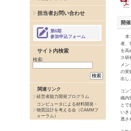
担当者お問い合わせ
開催
第6期
参加申込フォーム
本
者、
サイト内検索
を高
ス研
検索:
メン
の実
出し
関連リンク
コン
経営者能力開発プログラム
織内
コンピュータによる材料開発・
とで
物質設計を考える会（CAMMフ
いき
ォーラム）
透さ