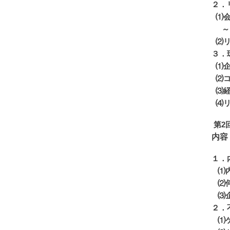
２．
⑴会
～リ
⑵リ
３．
⑴企
⑵コ
⑶経
⑷リ
第2回
内容
１．
⑴内
⑵何
⑶企
２．
⑴ケ