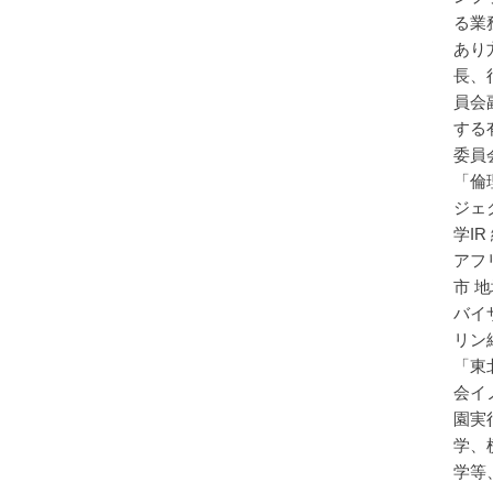
る業
あり
長、
員会
する
委員
「倫
ジェ
学I
アフ
市 
バイ
リン
「東
会イ
園実
学、
学等