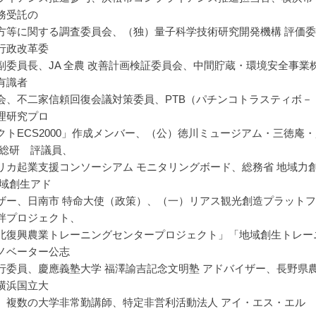
務受託の
方等に関する調査委員会、（独）量子科学技術研究開発機構 評価委
行政改革委
副委員長、JA 全農 改善計画検証委員会、中間貯蔵・環境安全事業
有識者
会、不二家信頼回復会議対策委員、PTB（パチンコトラスティボ
理研究プロ
クトECS2000」作成メンバー、（公）徳川ミュージアム・三徳
R 総研 評議員、
リカ起業支援コンソーシアム モニタリングボード、総務省 地域力
地域創生アド
ザー、日南市 特命大使（政策）、（一）リアス観光創造プラットフ
絆プロジェクト、
北復興農業トレーニングセンタープロジェクト」「地域創生トレー
ノベーター公志
行委員、慶應義塾大学 福澤諭吉記念文明塾 アドバイザー、長野県
横浜国立大
、複数の大学非常勤講師、特定非営利活動法人 アイ・エス・エル