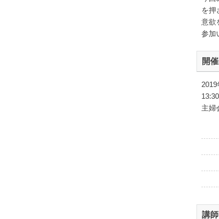
を押
意欲
参加
開催
201
13:3
主婦
講師