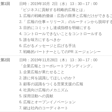
第1回
日時：2019年10月 2日（水） 13：30～17：00
「ビジネスに貢献する戦略的広報とは」
1. 広報の戦略的価値：広告の限界と広報だけができる
2.「 広報の仕事＝リリース」のルーティンから脱却す
3. 目的にコミットし達成指標を明確にする
4. コントロールできないことをコントロールする
5. 誰を味方にするべきか
6. 広がるメッセージと広げる手法
7. 戦略的パートナーとしてのPR エージェンシー
第2回
日時：2019年11月28日（木） 13：30～17：00
「企業広報とコーポレートブランディング」
1. 企業広報が果たせること
2. 誰に何を認識してほしいのか？
3. 顧客の認識をつくる営業支援の広報
4. 社員向け広報のメカニズム
5. 採用活動への貢献
6. 広報とオープンイノベーション
7. 鍵は社内のコーディネート