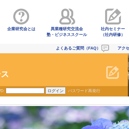
企業研究会とは
異業種研究交流会
社内セミナー
塾・ビジネススクール
（社内研修）
よくあるご質問（FAQ）
アク
ース
D:
パスワード再発行