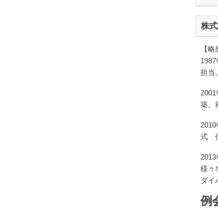
株式
【略
19
担当
20
築。
20
式 
20
様々
ダイ
例