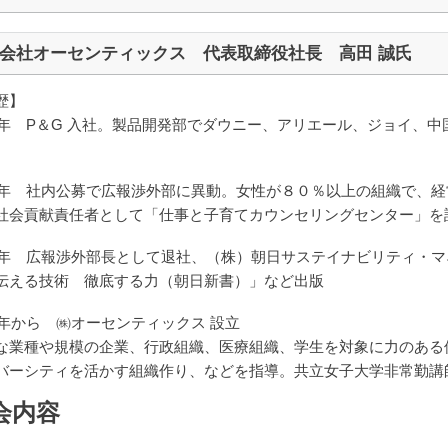
会社オーセンティックス 代表取締役社長 高田 誠氏
歴】
87年 P＆G 入社。製品開発部でダウニー、アリエール、ジョイ、
。
01年 社内公募で広報渉外部に異動。女性が８０％以上の組織で、
社会貢献責任者として「仕事と子育てカウンセリングセンター」を
10年 広報渉外部長として退社、（株）朝日サステイナビリティ・
伝える技術 徹底する力（朝日新書）」など出版
13年から ㈱オーセンティックス 設立
な業種や規模の企業、行政組織、医療組織、学生を対象に力のある
バーシティを活かす組織作り、などを指導。共立女子大学非常勤講
会内容