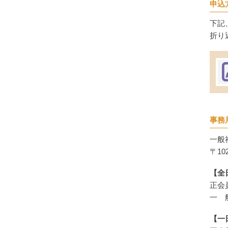
申込
下記
折り
事務
一般
〒10
【全
正会員
一 般
【一